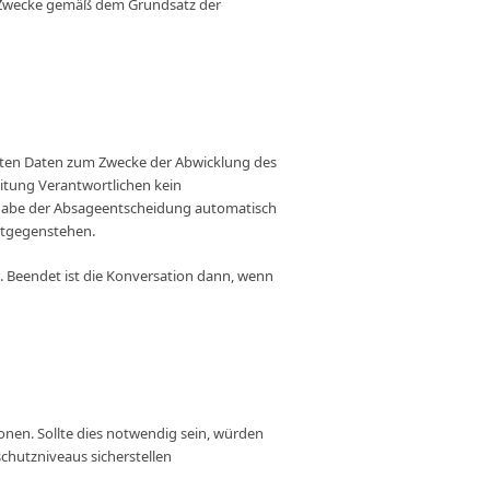
en Zwecke gemäß dem Grundsatz der
elten Daten zum Zwecke der Abwicklung des
eitung Verantwortlichen kein
gabe der Absageentscheidung automatisch
entgegenstehen.
t. Beendet ist die Konversation dann, wenn
ionen. Sollte dies notwendig sein, würden
hutzniveaus sicherstellen