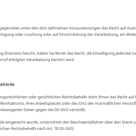
 gegenüber unter den dort definierten Voraussetzungen das Recht auf Ausku
tigung oder Löschung oder auf Einschränkung der Verarbeitung, ein Wide
g Ihrerseits beruht, haben Sie ferner das Recht, die Einwilligung jederzeit 
rruf erfolgten Verarbeitung berührt wird.
behörde
gsrechtlichen oder gerichtlichen Rechtsbehelfs steht Ihnen das Recht auf 
fenthaltsorts, ihres Arbeitsplatzes oder des Orts des mutmaßlichen Verstoße
nenbezogenen Daten gegen die DS-GVO verstößt.
rde eingereicht wurde, unterrichtet den Beschwerdeführer über den Stand 
tlichen Rechtsbehelfs nach Art. 78 DS-GVO.