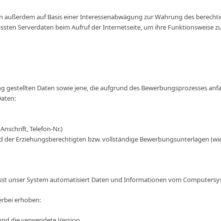
 außerdem auf Basis einer Interessenabwägung zur Wahrung des berechtig
fassten Serverdaten beim Aufruf der Internetseite, um ihre Funktionsweise 
ng gestellten Daten sowie jene, die aufgrund des Bewerbungsprozesses anfa
aten:
Anschrift, Telefon-Nr.)
der Erziehungsberechtigten bzw. vollständige Bewerbungsunterlagen (wie z
rfasst unser System automatisiert Daten und Informationen vom Computers
rbei erhoben:
und die verwendete Version