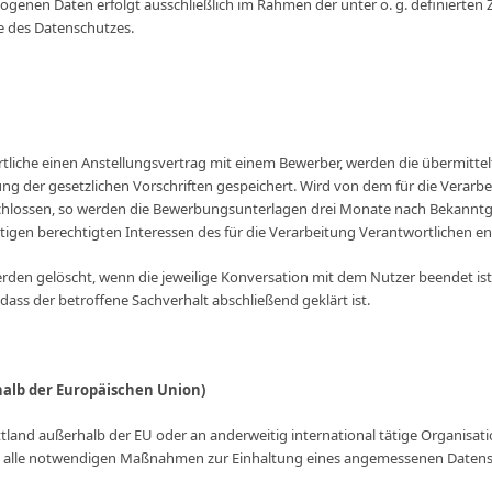
zogenen Daten erfolgt ausschließlich im Rahmen der unter o. g. definiert
e des Datenschutzes.
ortliche einen Anstellungsvertrag mit einem Bewerber, werden die übermitt
ng der gesetzlichen Vorschriften gespeichert. Wird von dem für die Verarb
chlossen, so werden die Bewerbungsunterlagen drei Monate nach Bekannt
stigen berechtigten Interessen des für die Verarbeitung Verantwortlichen 
erden gelöscht, wenn die jeweilige Konversation mit dem Nutzer beendet is
ass der betroffene Sachverhalt abschließend geklärt ist.
halb der Europäischen Union)
ittland außerhalb der EU oder an anderweitig international tätige Organisat
und alle notwendigen Maßnahmen zur Einhaltung eines angemessenen Datensc